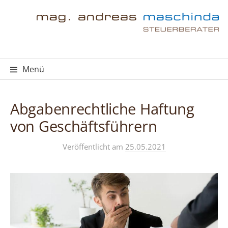
Springe
zum
Inhalt
Menü
Abgabenrechtliche Haftung
von Geschäftsführern
Veröffentlicht
am
25.05.2021