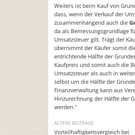
Weiters ist beim Kauf von Gru
dass, wenn der Verkauf der Ums
zusammenhängend auch die
G
da als Bemessungsgrundlage für
Umsatzsteuer gilt. Trägt der K
übernimmt der Käufer somit die
entrichtende Hälfte der Grund
Kaufpreis und somit auch die 
Umsatzsteuer als auch in weite
selbst um die Hälfte der Grund
Finanzverwaltung kann aus Ver
Hinzurechnung der Hälfte der 
werden.“
Beitragsnavigation
ÄLTERE BEITRÄGE
Vorteilhaftigkeitsvergleich bei