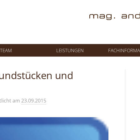
TEAM
LEISTUNGEN
FACHINFORMA
rundstücken und
tlicht
am
23.09.2015