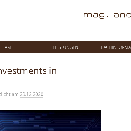
TEAM
LEISTUNGEN
FACHINFORMA
nvestments in
tlicht
am
29.12.2020