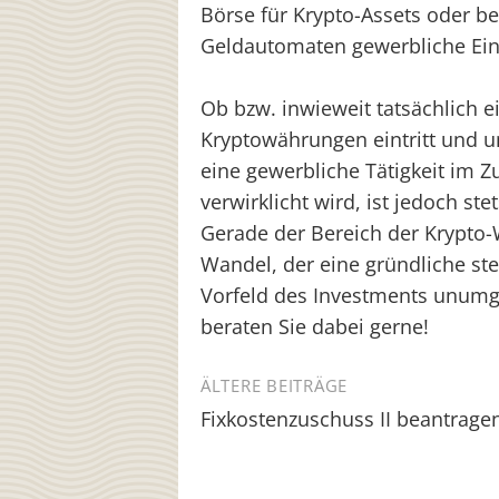
Börse für Krypto-Assets oder be
Geldautomaten gewerbliche Eink
Ob bzw. inwieweit tatsächlich e
Kryptowährungen eintritt und u
eine gewerbliche Tätigkeit im
verwirklicht wird, ist jedoch ste
Gerade der Bereich der Krypto-
Wandel, der eine gründliche st
Vorfeld des Investments unumg
beraten Sie dabei gerne!
Beitragsnavigation
ÄLTERE BEITRÄGE
Fixkostenzuschuss II beantrage