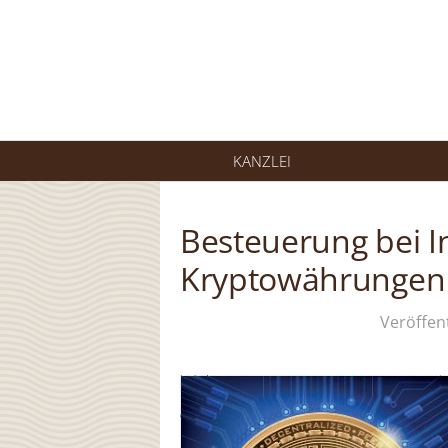
Springe
zum
Inhalt
KANZLEI
Besteuerung bei I
Kryptowährungen
Veröffen