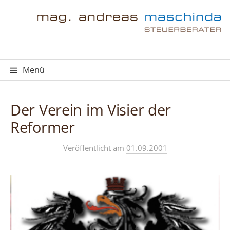
Springe
zum
Inhalt
Menü
Der Verein im Visier der
Reformer
Veröffentlicht
am
01.09.2001