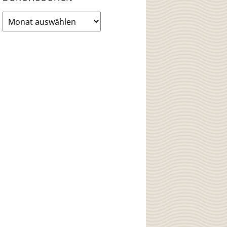
News
Archiv
durchsuchen