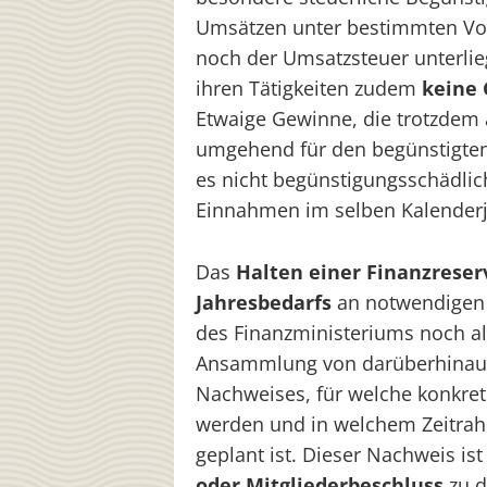
Umsätzen unter bestimmten Vor
noch der Umsatzsteuer unterlie
ihren Tätigkeiten zudem
keine 
Etwaige Gewinne, die trotzdem 
umgehend für den begünstigten
es nicht begünstigungsschädlic
Einnahmen im selben Kalenderj
Das
Halten einer Finanzreser
Jahresbedarfs
an notwendigen M
des Finanzministeriums noch al
Ansammlung von darüberhinausg
Nachweises, für welche konkret
werden und in welchem Zeitrah
geplant ist. Dieser Nachweis i
oder Mitgliederbeschluss
zu d