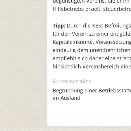
begünstigten Vereins, die er i
Hilfsbetriebs erzielt, steuerbefre
Tipp:
Durch die KESt-Befreiung
für den Verein zu einer endgült
Kapitaleinkünfte. Voraussetzung
eindeutig dem unentbehrlichen 
empfiehlt sich daher eine str
hinsichtlich Vereinsbereich ein
Beitragsnavigation
ÄLTERE BEITRÄGE
Begründung einer Betriebsstätt
im Ausland