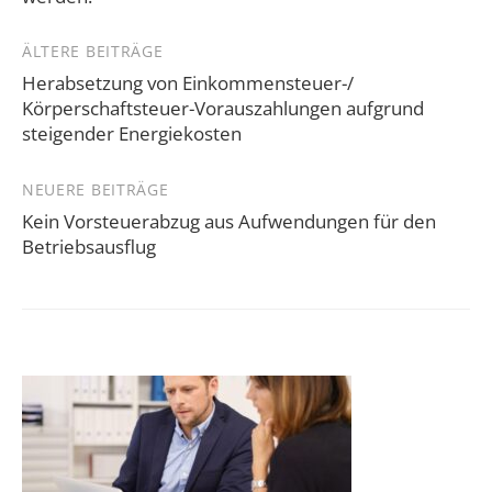
Beitragsnavigation
ÄLTERE BEITRÄGE
Herabsetzung von Einkommensteuer-/
Körperschaftsteuer-Vorauszahlungen aufgrund
steigender Energiekosten
NEUERE BEITRÄGE
Kein Vorsteuerabzug aus Aufwendungen für den
Betriebsausflug