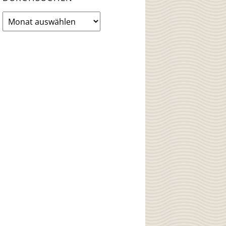
News
Archiv
durchsuchen