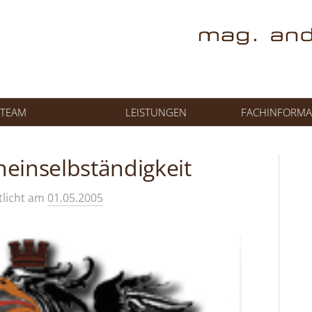
TEAM
LEISTUNGEN
FACHINFORMA
einselbständigkeit
tlicht
am
01.05.2005