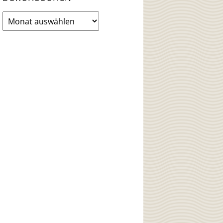
News
Archiv
durchsuchen