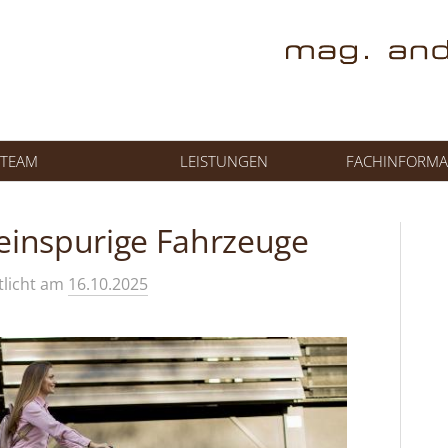
TEAM
LEISTUNGEN
FACHINFORMA
 einspurige Fahrzeuge
tlicht
am
16.10.2025