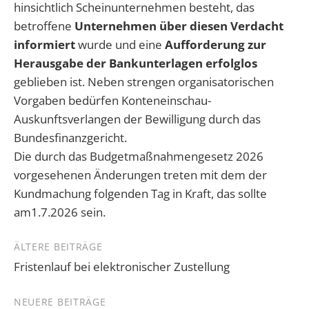
hinsichtlich Scheinunternehmen besteht, das
betroffene
Unternehmen über diesen Verdacht
informiert
wurde und eine
Aufforderung zur
Herausgabe der Bankunterlagen erfolglos
geblieben ist. Neben strengen organisatorischen
Vorgaben bedürfen Konteneinschau-
Auskunftsverlangen der Bewilligung durch das
Bundesfinanzgericht.
Die durch das Budgetmaßnahmengesetz 2026
vorgesehenen Änderungen treten mit dem der
Kundmachung folgenden Tag in Kraft, das sollte
am1.7.2026 sein.
Beitragsnavigation
ÄLTERE BEITRÄGE
Fristenlauf bei elektronischer Zustellung
NEUERE BEITRÄGE