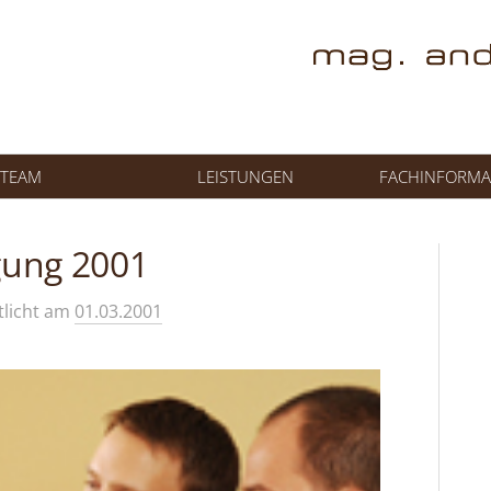
TEAM
LEISTUNGEN
FACHINFORMA
igung 2001
tlicht
am
01.03.2001