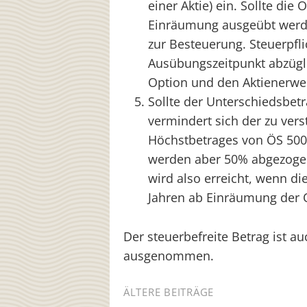
einer Aktie) ein. Sollte die
Einräumung ausgeübt werd
zur Besteuerung. Steuerpfli
Ausübungszeitpunkt abzüglic
Option und den Aktienerwe
Sollte der Unterschiedsbetra
vermindert sich der zu vers
Höchstbetrages von ÖS 500.
werden aber 50% abgezoge
wird also erreicht, wenn d
Jahren ab Einräumung der 
Der steuerbefreite Betrag ist a
ausgenommen.
Beitragsnavigation
ÄLTERE BEITRÄGE