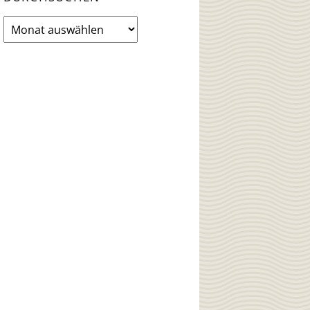
News
Archiv
durchsuchen