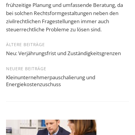
frühzeitige Planung und umfassende Beratung, da
bei solchen Rechtsformgestaltungen neben den
zivilrechtlichen Fragestellungen immer auch
steuerrechtliche Probleme zu lösen sind.
Beitragsnavigation
ÄLTERE BEITRÄGE
Neu: Verjährungsfrist und Zuständigkeitsgrenzen
NEUERE BEITRÄGE
Kleinunternehmerpauschalierung und
Energiekostenzuschuss