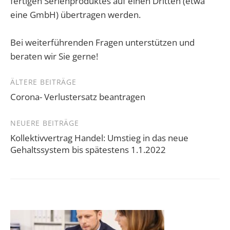
fertigen Serienproduktes auf einen Dritten (etwa
eine GmbH) übertragen werden.
Bei weiterführenden Fragen unterstützen und
beraten wir Sie gerne!
Beitragsnavigation
ÄLTERE BEITRÄGE
Corona- Verlustersatz beantragen
NEUERE BEITRÄGE
Kollektivvertrag Handel: Umstieg in das neue
Gehaltssystem bis spätestens 1.1.2022