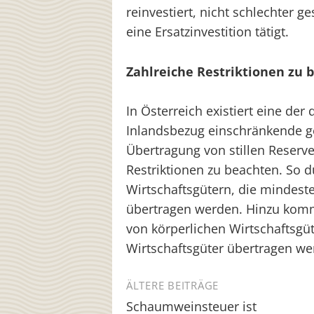
reinvestiert, nicht schlechter g
eine Ersatzinvestition tätigt.
Zahlreiche Restriktionen zu 
In Österreich existiert eine de
Inlandsbezug einschränkende g
Übertragung von stillen Reserven
Restriktionen zu beachten. So d
Wirtschaftsgütern, die mindest
übertragen werden. Hinzu kommt
von körperlichen Wirtschaftsgüt
Wirtschaftsgüter übertragen we
Beitragsnavigation
ÄLTERE BEITRÄGE
Schaumweinsteuer ist