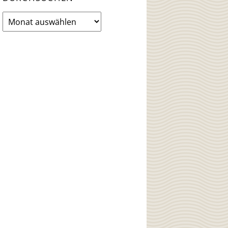
News
Archiv
durchsuchen