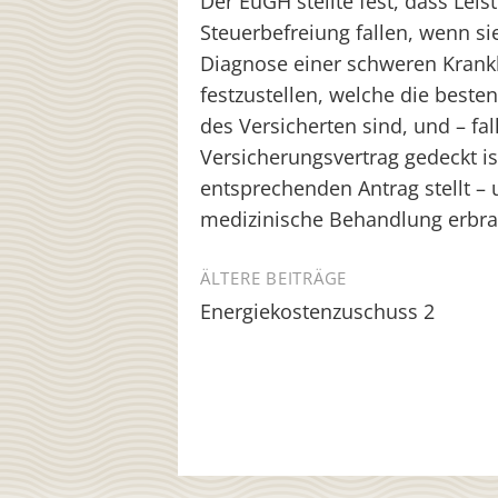
Der EuGH stellte fest, dass Leis
Steuerbefreiung fallen, wenn sie
Diagnose einer schweren Krankh
festzustellen, welche die best
des Versicherten sind, und – fal
Versicherungsvertrag gedeckt is
entsprechenden Antrag stellt – 
medizinische Behandlung erbra
Beitragsnavigation
ÄLTERE BEITRÄGE
Energiekostenzuschuss 2