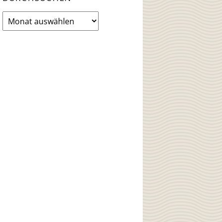
News
Archiv
durchsuchen