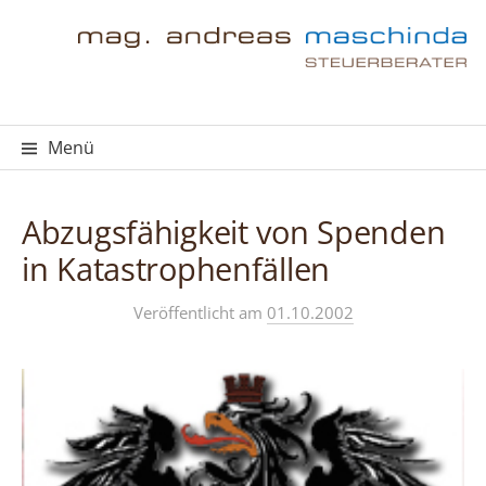
Springe
zum
Inhalt
Menü
Abzugsfähigkeit von Spenden
in Katastrophenfällen
Veröffentlicht
am
01.10.2002