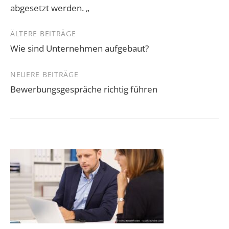
abgesetzt werden. „
Beitragsnavigation
ÄLTERE BEITRÄGE
Wie sind Unternehmen aufgebaut?
NEUERE BEITRÄGE
Bewerbungsgespräche richtig führen