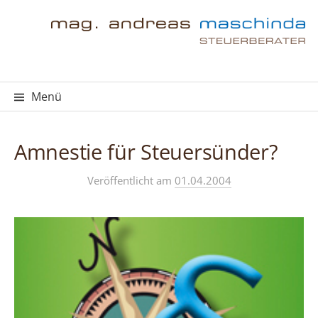
Springe
zum
Inhalt
Menü
Amnestie für Steuersünder?
Veröffentlicht
am
01.04.2004