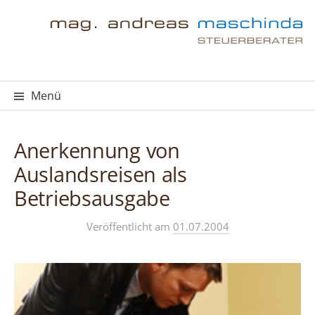
Springe
zum
Inhalt
Menü
Anerkennung von
Auslandsreisen als
Betriebsausgabe
Veröffentlicht
am
01.07.2004