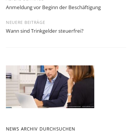
Beitragsnavigation
Anmeldung vor Beginn der Beschäftigung
NEUERE BEITRÄGE
Wann sind Trinkgelder steuerfrei?
NEWS ARCHIV DURCHSUCHEN