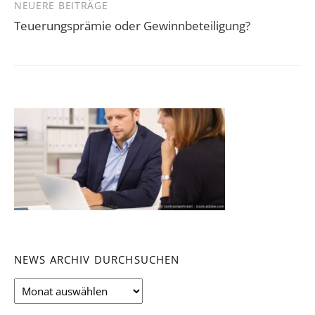
NEUERE BEITRÄGE
Teuerungsprämie oder Gewinnbeteiligung?
NEWS ARCHIV DURCHSUCHEN
News
Archiv