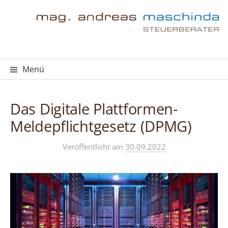
Springe
zum
Inhalt
Menü
Das Digitale Plattformen-
Meldepflichtgesetz (DPMG)
Veröffentlicht
am
30.09.2022