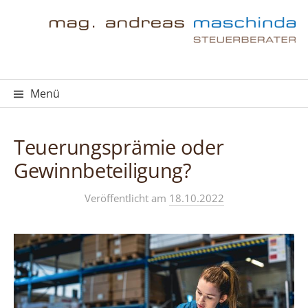
Springe
zum
Inhalt
Menü
Teuerungsprämie oder
Gewinnbeteiligung?
Veröffentlicht
am
18.10.2022