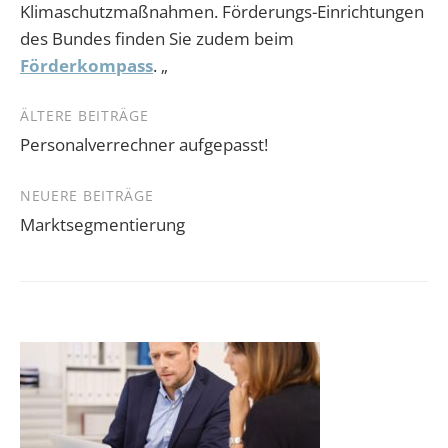
Klimaschutzmaßnahmen. Förderungs-Einrichtungen
des Bundes finden Sie zudem beim
Förderkompass
. „
Beitragsnavigation
ÄLTERE BEITRÄGE
Personalverrechner aufgepasst!
NEUERE BEITRÄGE
Marktsegmentierung