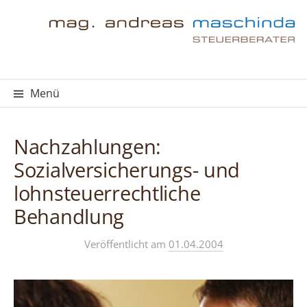
Springe
zum
Inhalt
Menü
Nachzahlungen:
Sozialversicherungs- und
lohnsteuerrechtliche
Behandlung
Veröffentlicht
am
01.04.2004