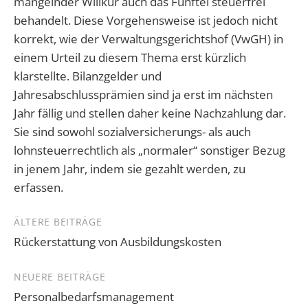
mangelnder Willkür auch das Fünftel steuerfrei
behandelt. Diese Vorgehensweise ist jedoch nicht
korrekt, wie der Verwaltungsgerichtshof (VwGH) in
einem Urteil zu diesem Thema erst kürzlich
klarstellte. Bilanzgelder und
Jahresabschlussprämien sind ja erst im nächsten
Jahr fällig und stellen daher keine Nachzahlung dar.
Sie sind sowohl sozialversicherungs- als auch
lohnsteuerrechtlich als „normaler“ sonstiger Bezug
in jenem Jahr, indem sie gezahlt werden, zu
erfassen.
Beitragsnavigation
ÄLTERE BEITRÄGE
Rückerstattung von Ausbildungskosten
NEUERE BEITRÄGE
Personalbedarfsmanagement