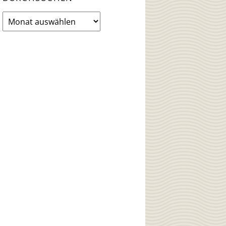
News
Archiv
durchsuchen