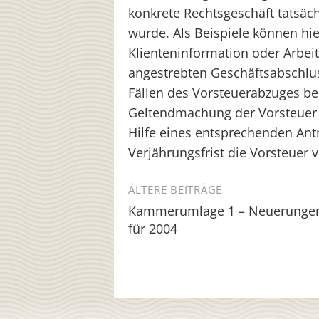
konkrete Rechtsgeschäft tatsäc
wurde. Als Beispiele können h
Klienteninformation oder Arbei
angestrebten Geschäftsabschlu
Fällen des Vorsteuerabzuges be
Geltendmachung der Vorsteuer 
Hilfe eines entsprechenden Ant
Verjährungsfrist die Vorsteuer
Beitragsnavigation
ÄLTERE BEITRÄGE
Kammerumlage 1 – Neuerunge
für 2004