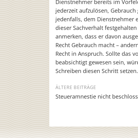
Dienstnehmer bereits im Vorfel
jederzeit aufzulösen, Gebrauch
jedenfalls, dem Dienstnehmer ei
dieser Sachverhalt festgehalten
anmerken, dass er davon ausge
Recht Gebrauch macht – andern
Recht in Anspruch. Sollte das 
beabsichtigt gewesen sein, wü
Schreiben diesen Schritt setzen.
Beitragsnavigation
ÄLTERE BEITRÄGE
Steueramnestie nicht beschlos