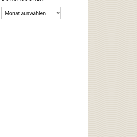
News
Archiv
durchsuchen