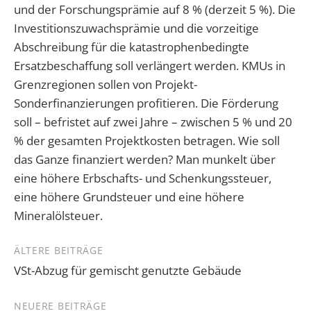
und der Forschungsprämie auf 8 % (derzeit 5 %). Die
Investitionszuwachsprämie und die vorzeitige
Abschreibung für die katastrophenbedingte
Ersatzbeschaffung soll verlängert werden. KMUs in
Grenzregionen sollen von Projekt-
Sonderfinanzierungen profitieren. Die Förderung
soll – befristet auf zwei Jahre – zwischen 5 % und 20
% der gesamten Projektkosten betragen. Wie soll
das Ganze finanziert werden? Man munkelt über
eine höhere Erbschafts- und Schenkungssteuer,
eine höhere Grundsteuer und eine höhere
Mineralölsteuer.
Beitragsnavigation
ÄLTERE BEITRÄGE
VSt-Abzug für gemischt genutzte Gebäude
NEUERE BEITRÄGE