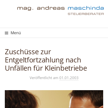
Springe
zum
Inhalt
Menü
Zuschüsse zur
Entgeltfortzahlung nach
Unfällen für Kleinbetriebe
Veröffentlicht
am
01.01.2003